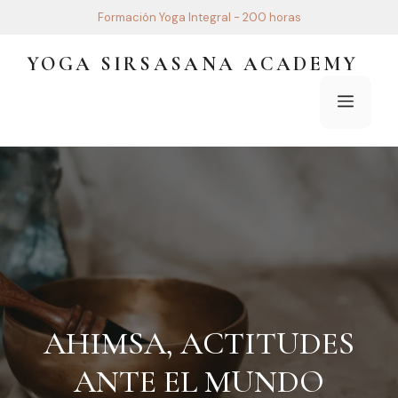
Saltar
Formación Yoga Integral - 200 horas
al
contenido
YOGA SIRSASANA ACADEMY
Menú
AHIMSA, ACTITUDES
ANTE EL MUNDO