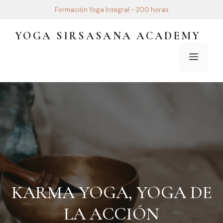
Saltar
Formación Yoga Integral - 200 horas
al
contenido
YOGA SIRSASANA ACADEMY
Menú
KARMA YOGA, YOGA DE
LA ACCIÓN