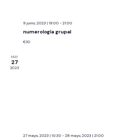
E
T
v
D
e
O
A
n
S
9 junio, 2023 | 19:00
-
21:00
Y
t
numerología grupal
o
V
€30
I
S
MAY
27
T
2023
A
S
D
E
E
V
E
27 mayo, 2023 | 10:30
-
28 mayo, 2023 | 21:00