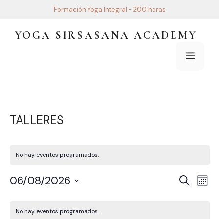
Saltar
Formación Yoga Integral - 200 horas
al
contenido
YOGA SIRSASANA ACADEMY
Menú
TALLERES
No hay eventos programados.
N
N
06/08/2026
B
M
u
a
A
S
e
s
C
v
e
s
V
c
No hay eventos programados.
l
A
e