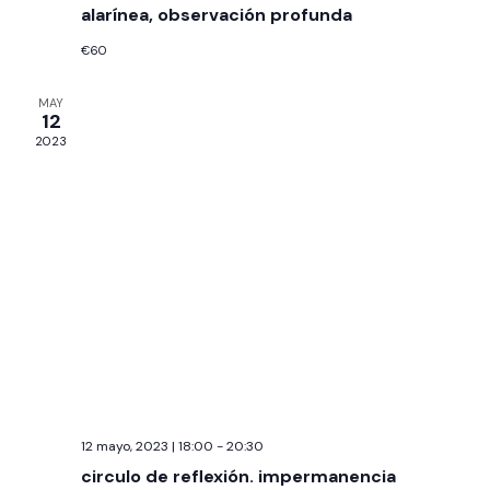
N
alarínea, observación profunda
T
€60
O
MAY
S
12
2023
12 mayo, 2023 | 18:00
-
20:30
circulo de reflexión. impermanencia