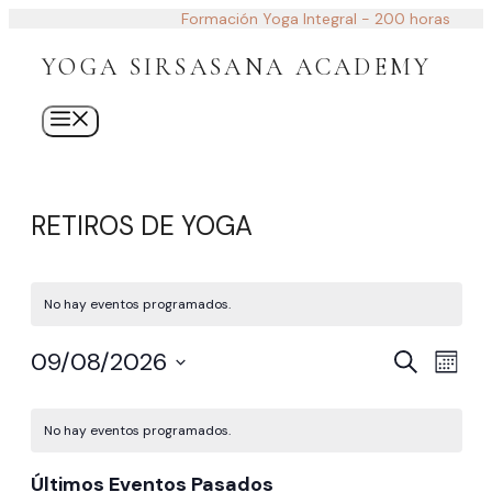
Saltar
Formación Yoga Integral - 200 horas
al
contenido
YOGA SIRSASANA ACADEMY
Menú
RETIROS DE YOGA
No hay eventos programados.
NAVEG
Nave
09/08/2026
Buscar
Mes
de
Selecciona
DE
CALENDARIO
la
vista
BÚSQU
fecha.
No hay eventos programados.
DE
de
Y
Even
EVENTOS
Últimos Eventos Pasados