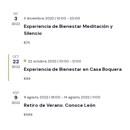
VISTAS
DE
DIC
3
EVENTO
3 diciembre, 2022 | 10:00
-
20:00
2022
Experiencia de Bienestar Meditación y
Silencio
€75
OCT
22
Destacado
22 octubre, 2022 | 10:00
-
21:00
2022
Experiencia de Bienestar en Casa Boquera
€89
AGO
9
9 agosto, 2022 | 18:00
-
14 agosto, 2022 | 11:00
2022
Retiro de Verano. Conoce León
€589