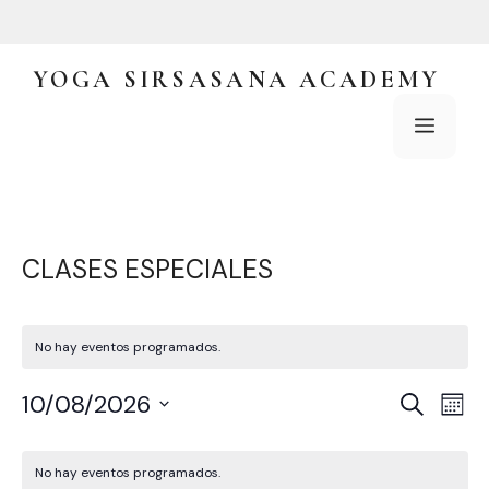
Saltar
al
contenido
YOGA SIRSASANA ACADEMY
Menú
CLASES ESPECIALES
No hay eventos programados.
N
N
10/08/2026
B
M
u
a
A
S
e
s
C
v
e
s
V
c
No hay eventos programados.
l
e