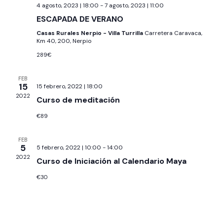
E
T
4 agosto, 2023 | 18:00
-
7 agosto, 2023 | 11:00
v
D
ESCAPADA DE VERANO
e
O
A
n
Casas Rurales Nerpio - Villa Turrilla
Carretera Caravaca,
S
Km 40, 200, Nerpio
Y
t
289€
o
V
I
FEB
15
15 febrero, 2022 | 18:00
S
2022
Curso de meditación
T
€89
A
S
FEB
5
5 febrero, 2022 | 10:00
-
14:00
D
2022
Curso de Iniciación al Calendario Maya
E
€30
E
V
E