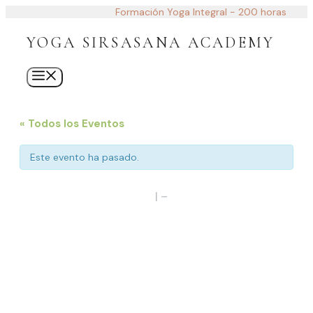
Saltar
Formación Yoga Integral - 200 horas
al
contenido
YOGA SIRSASANA ACADEMY
Menú
« Todos los Eventos
Este evento ha pasado.
11 Diciembre, 2021
|
–