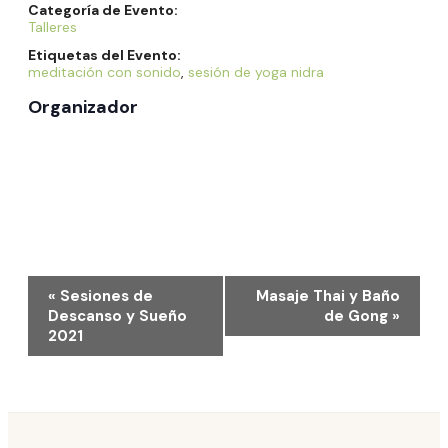
Categoría de Evento:
Talleres
Etiquetas del Evento:
meditación con sonido
,
sesión de yoga nidra
Organizador
Navegación
«
Sesiones de
Masaje Thai y Baño
del
Descanso y Sueño
de Gong
»
2021
Evento